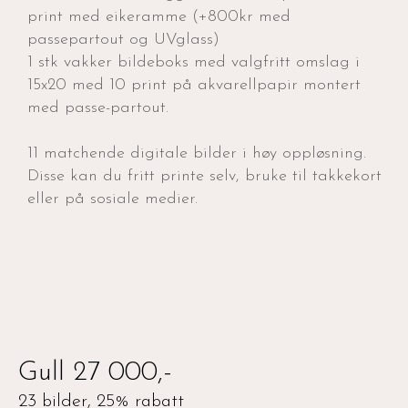
print med eikeramme (+800kr med
passepartout og UVglass)
1 stk vakker bildeboks med valgfritt omslag i
15x20 med 10 print på akvarellpapir montert
med passe-partout.
11 matchende digitale bilder i høy oppløsning.
Disse kan du fritt printe selv, bruke til takkekort
eller på sosiale medier.
Gull 27 000,-
23 bilder, 25% rabatt