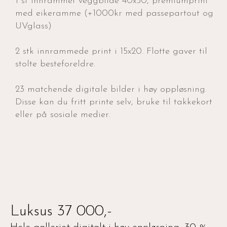
1 st innrammet veggbilde 40x50, premiumprint
med eikeramme (+1000kr med passepartout og
UVglass)
2 stk innrammede print i 15x20. Flotte gaver til
stolte besteforeldre.
23 matchende digitale bilder i høy oppløsning.
Disse kan du fritt printe selv, bruke til takkekort
eller på sosiale medier.
Luksus 37 000,-