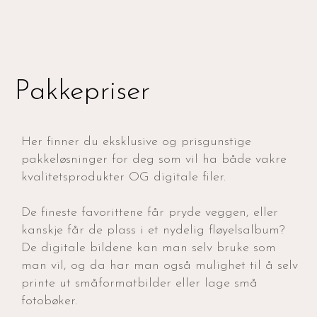
Pakkepriser
Her finner du eksklusive og prisgunstige
pakkeløsninger for deg som vil ha både vakre
kvalitetsprodukter OG digitale filer.
De fineste favorittene får pryde veggen, eller
kanskje får de plass i et nydelig fløyelsalbum?
De digitale bildene kan man selv bruke som
man vil, og da har man også mulighet til å selv
printe ut småformatbilder eller lage små
fotobøker.