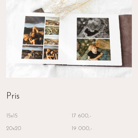
Pris
15x15
17 600,-
20x20
19 000,-